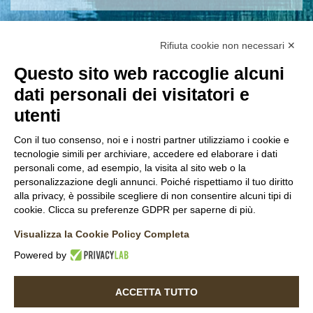
Rifiuta cookie non necessari ✕
Questo sito web raccoglie alcuni
dati personali dei visitatori e
utenti
Con il tuo consenso, noi e i nostri partner utilizziamo i cookie e
tecnologie simili per archiviare, accedere ed elaborare i dati
personali come, ad esempio, la visita al sito web o la
personalizzazione degli annunci. Poiché rispettiamo il tuo diritto
alla privacy, è possibile scegliere di non consentire alcuni tipi di
cookie. Clicca su preferenze GDPR per saperne di più.
Visualizza la Cookie Policy Completa
CONTATTI
PRIVACY POLICY
COOKIE POLICY
Powered by
S.A.R.F.E. S.r.l. - Via del lavoro 151/N, 23020 Montagna in Valtellina (SO)
- Tel.
0342 218345
- Mail
info@sarfe.it
- P.Iva/CF 00576860142 - N. REA
ACCETTA TUTTO
SO-40951 - PEC
info@pec.sarfe.it